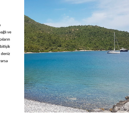
a
ağlı ve
pıların
bitişik
 deniz
varsa