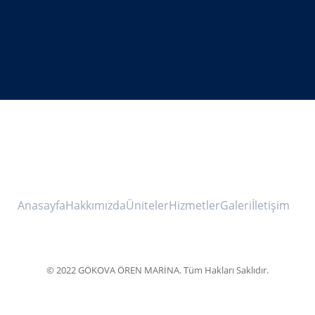
Anasayfa
Hakkımızda
Üniteler
Hizmetler
Galeri
İletişim
© 2022 GÖKOVA ÖREN MARİNA. Tüm Hakları Saklıdır.