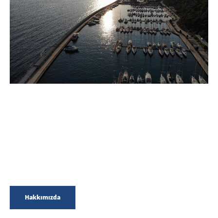
GÖKOVA ÖREN MARİNA
Akdeniz’in en güzel kıyılarına sahip olan ülkemizin
güneybatı köşesinde, Türkiye’nin en güzel ve en ünlü
kıyılarından, Gökova Körfezi merkezinde yer alan Gökova
Ören Marina, Akdeniz’in değerli bir incisi olarak hizmet
vermektedir.
Hakkımızda